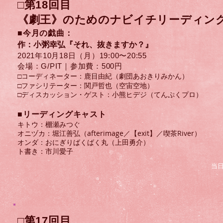
□第18回目
《劇王》のためのナビイチリーディン
■今月の戯曲：
作：小粥幸弘『それ、抜きますか？』
2021年10月18日（月）​19:00〜20:55
会場：G/PIT｜参加費：500円
□コーディネーター：鹿目由紀（劇団あおきりみかん）
□ファシリテーター：関戸哲也（空宙空地）
​□ディスカッション・ゲスト：小熊ヒデジ（てんぷくプロ）
​■リーディングキャスト
キトウ：棚瀬みつぐ
オニヅカ：堀江善弘（afterimage／【exit】／喫茶River）
オンダ：おにぎりばくばく丸（上田勇介）
ト書き：市川愛子
当
□第17回目