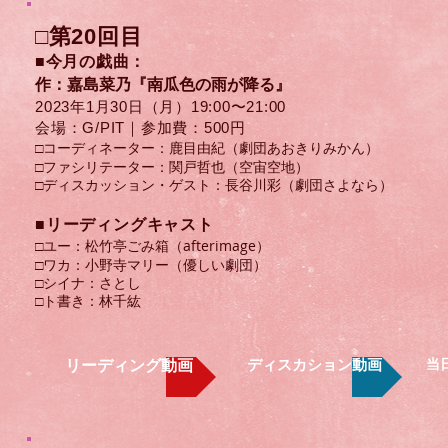
□第20
回目
■今月の戯曲
：
作：嘉島菜乃『南瓜色の雨が降る』
2023
年
1月30
日（月）​19:00〜21:00
会場：G/PIT｜参加費：500円
□コーディネーター：鹿目由紀（劇団あおきりみかん）
□ファシリテーター：関戸哲也（空宙空地）
​□ディスカッション・ゲスト：長谷川彩（劇団さよなら）
​■リーディングキャスト
□ユー：松竹亭ごみ箱​（afterimage）
□ワカ：小野寺マリー（優しい劇団）
□シイナ：さとし
□ト書き：林千紘
ディスカション動画
当
リーディング動画