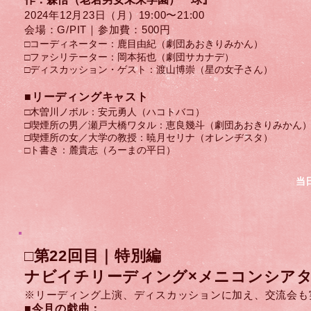
2024
年12
月23
日（月）​19:00〜21:00
会場：G/PIT｜参加費：500円
□コーディネーター：鹿目由紀（劇団あおきりみかん）
□ファシリテーター：岡本拓也（劇団サカナデ）
​□ディスカッション・ゲスト：渡山博崇（星の女子さん）
​■リーディングキャスト
□木曽川ノボル：​安元勇人（ハコトバコ）
□喫煙所の男／瀬戸大橋ワタル：恵良幾斗（劇団あおきりみかん
□喫煙所の女／大学の教授：暁月セリナ（オレンヂスタ）
□ト書き：麓貴志（ろーまの平日）
当
□第22
回目｜特別編
ナビイチリーディング×メニコンシアター
​※リーディング上演、ディスカッションに加え、交流会も
■今月の戯
曲
：