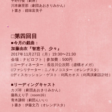
平野行俊（劇座）
川本麻里那（劇団あおきりみかん）
当
ト書き：鏡味富美子
□第四回目
■今月の戯曲：
加藤由衣『智恵子、少々』
2017年11月27日（月）​19:30〜21:30
会場：ナビロフト｜参加費：500円
コーディネーター：長谷川公次郎（虚構オメガ）
□
□ファシリテーター：ニノキノコスター（オレンヂスタ）
□ディスカッション・ゲスト：刈馬カオス（刈馬演劇設計社
​■リーディングキャスト
カズ祥（劇団あおきりみかん）
藤島えり子（room16）
青木謙樹（劇団んいい）
当
ト書き：伊藤文乃（オレンヂスタ）