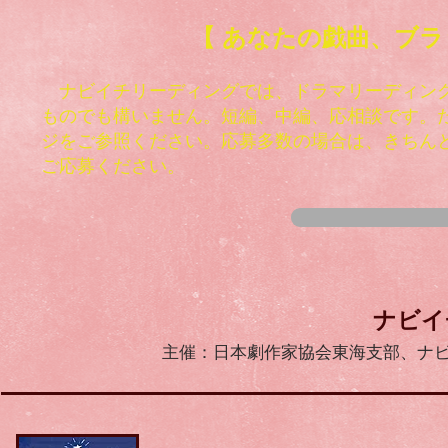
【 あなたの
戯曲、ブラ
ナビイチリーディングでは、ドラマリーディング
ものでも構いません。短編、中編、応相談です。
ジをご参照ください。応募多数の場合は、きちん
ご応募ください。
​ナビ
主催：
日本劇作家協会東海支部
​、ナ