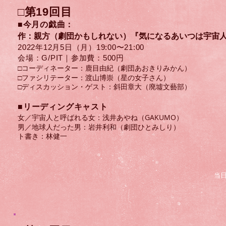
□第19回目
■今月の戯曲：
作：親方
（劇団かもしれない）『気になるあいつは宇宙
2022
年
12月5日（月）​19:00〜21:00
会場：G/PIT｜参加費：500円
□コーディネーター：鹿目由紀（劇団あおきりみかん）
□ファシリテーター：渡山博崇（星の女子さん）
​□ディスカッション・ゲスト：斜田章大（廃墟文藝部）
​■リーディングキャスト
女／宇宙人と呼ばれる女：浅井あやね（GAKUMO）
男／地球人だった男：岩井利和（劇団ひとみしり）
ト書き：林健一
当