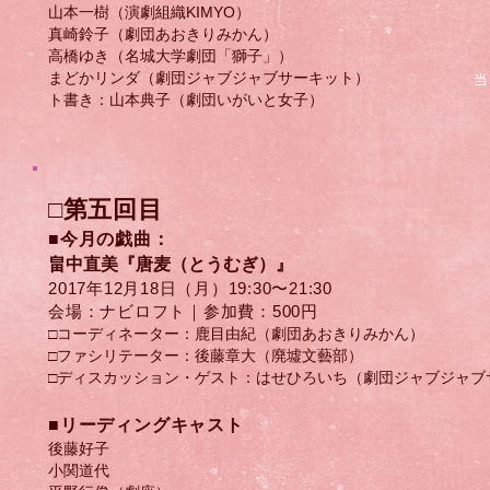
山本一樹（演劇組織KIMYO）
真崎鈴子（劇団あおきりみかん）
高橋ゆき（名城大学劇団「獅子」）
まどかリンダ（劇団ジャブジャブサーキット）
当
ト書き：山本典子（劇団いがいと女子）
□第五回目
■今月の戯曲：
畠中直美
『唐麦（とうむぎ）』
2017年12月18日（月）​19:30〜21:30
会場：ナビロフト｜参加費：500円
□コーディネーター：鹿目由紀（劇団あおきりみかん）
□ファシリテーター：後藤章大（廃墟文藝部）
□ディスカッション・ゲスト：はせひろいち（劇団ジャブジャブ
​■リーディングキャスト
後藤好子
小関道代