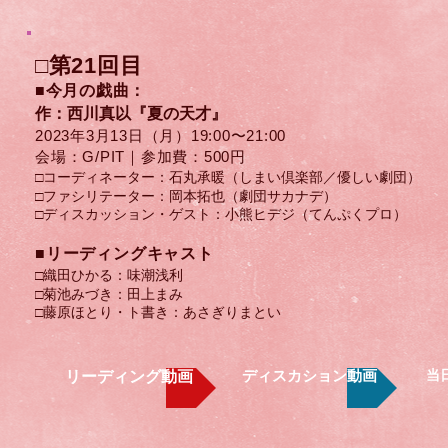
□第21
回目
■今月の戯
曲
：
作：西川真以『夏の天才』
2023
年3
月13
日（月）​19:00〜21:00
会場：G/PIT｜参加費：500円
□コーディネーター：石丸承暖（しまい倶楽部／優しい劇団）
□ファシリテーター：岡本拓也（劇団サカナデ）
​□ディスカッション・ゲスト：小熊ヒデジ（てんぷくプロ）
​■リーディングキャスト
□織田ひかる：​味潮浅利
□菊池みづき：田上まみ
□藤原ほとり・ト書き：あさぎりまとい
ディスカション動画
当
リーディング動画