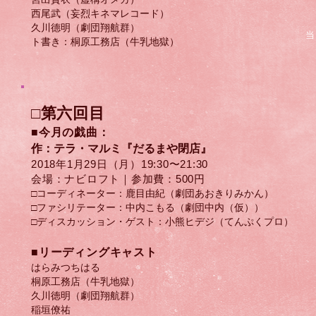
西尾武（妄烈キネマレコード）
久川德明（劇団翔航群）
当
ト書き：桐原工務店（牛乳地獄）
□第六回目
■今月の戯曲：
作：テラ・マルミ
『だるまや閉店』
2018年1月29日（月）​19:30〜21:30
会場：ナビロフト｜参加費：500円
□コーディネーター：鹿目由紀（劇団あおきりみかん）
□ファシリテーター：中内こもる（劇団中内（仮））
□ディスカッション・ゲスト：小熊ヒデジ（てんぷくプロ）
​■リーディングキャスト
はらみつちはる
桐原工務店（牛乳地獄）
久川徳明（劇団翔航群）
稲垣僚祐