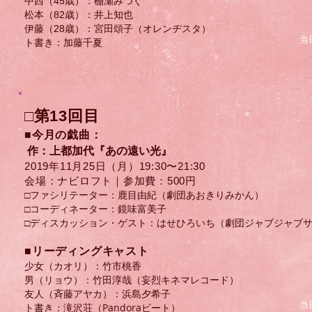
中西（45歳）：棚瀬みつぐ
松本（82歳）：井上知也
伊藤（28歳）：宮田頌子（オレンヂスタ）
当
ト書き：加藤千夏
□第13回目
■今月の戯曲：
作：上都加代『あの遠い光』
2019年11月25日（月
）​19:30〜21:30
会場：ナビロフト｜参加費：500円
□ファシリテーター：鹿目由紀（劇団あおきりみかん）
□コーディネーター：鏡味富美子
□ディスカッション・ゲスト：​はせひろいち（劇団ジャブジャブ
​■リーディングキャスト
少女（カオリ）：竹市桃香
男（リョウ）：竹田淳哉（妄烈キネマレコード）
友人（斉藤アヤカ）：浜島夕希子
当
ト書き：滝沢荘​（Pandoraビート）