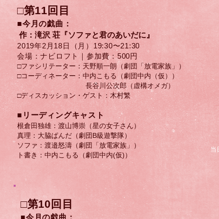
□第11回目
■今月の戯曲：
作：滝沢 荘『ソファと君のあいだに』
2019年2月18日（月）​19:30〜21:30
会場：ナビロフト｜参加費：500円
□ファシリテーター：天野順一朗（劇団「放電家族」）
□コーディネーター：中内こもる（劇団中内（仮））
長谷川公次郎（虚構オメガ）
□ディスカッション・ゲスト：​木村繁
​■リーディングキャスト
根倉田独雄：渡山博崇（星の女子さん）
真理：大脇ぱんだ（劇団B級遊撃隊）
ソファ：渡邉怒濤（劇団「放電家族」）
当
ト書き：中内こもる（劇団中内(仮)）
□第10回目
■今月の戯曲：