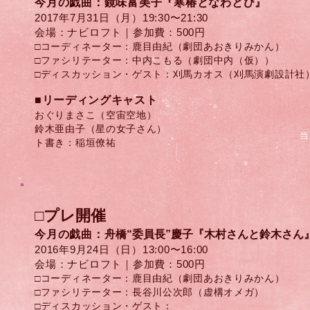
今月の戯曲：鏡味富美子『寒椿となわとび』
2017年7月31日（月）​19:30〜21:30
​会場：ナビロフト｜参加費：500円
□コーディネーター：鹿目由紀（劇団あおきりみかん）
□ファシリテーター：中内こもる（劇団中内（仮））
□ディスカッション・ゲスト：刈馬カオス（刈馬演劇設計社）
​■リーディングキャスト
おぐりまさこ​（空宙空地）
鈴木亜由子（星の女子さん）
当
ト書き：稲垣僚祐
​□プレ開催
今月の戯曲：
舟橋“委員長”慶子
『木村さんと鈴木さん
2016年9月24日（日）​13:00〜16:00
​会場：ナビロフト｜参加費：500円
□コーディネーター：鹿目由紀（劇団あおきりみかん）
□ファシリテーター：長谷川公次郎（虚構オメガ）
□ディスカッション・ゲスト：