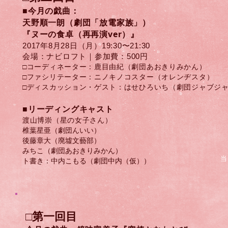
■今月の戯曲：
天野順一朗（劇団「放電家族」）
『ヌーの食卓（再再演ver）』
2017年8月28日（月）​19:30〜21:30
会場：ナビロフト｜参加費：500円
□コーディネーター：鹿目由紀（劇団あおきりみかん）
□ファシリテーター：ニノキノコスター（オレンヂスタ）
□ディスカッション・ゲスト：​はせひろいち（劇団ジャブジ
​■リーディングキャスト
渡山博崇（星の女子さん）
椎葉星亜（劇団んいい）
後藤章大（廃墟文藝部）
みちこ（劇団あおきりみかん）
当
ト書き：中内こもる（劇団中内（仮））
​□第一回目