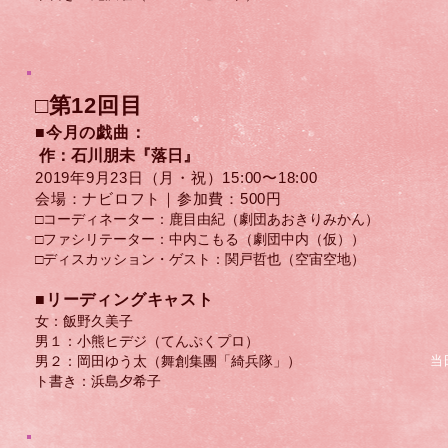
□第12回目
■今月の戯曲：
作：石川朋未『落日』
2019年9月23日（月・祝）​15:00〜18:00
会場：ナビロフト｜参加費：500円
□コーディネーター：鹿目由紀（劇団あおきりみかん）
□ファシリテーター：中内こもる（劇団中内（仮））
□ディスカッション・ゲスト：​関戸哲也（空宙空地）
​■リーディングキャスト
女：飯野久美子
男１：小熊ヒデジ（てんぷくプロ）
男２：岡田ゆう太（舞創集團「綺兵隊」）
当
ト書き：浜島夕希子