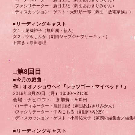
□ファシリテーター：鹿目由紀（劇団あおきりみかん）
□ディスカッション・ゲスト：天野順一郎（劇団「放電家族」）
​■リーディングキャスト
女１：尾國裕子（無所属・新人）
女２：空沢しんか（劇団ジャブジャブサーキット）
当
ト書き：原田恵理
□第8回目
■今月の戯曲：
作：
オオノショウヘイ
『レッツゴー・マイベッド！』
2018年8月20日（月）​19:30〜21:30
会場：ナビロフト｜参加費：500円
□コーディネーター：鹿目由紀（劇団あおきりみかん）
□ファシリテーター：中内こもる（劇団中内(仮)）
□ディスカッション・ゲスト：小島祐未子（家鴨の編集舎／編集
​■リーディングキャスト