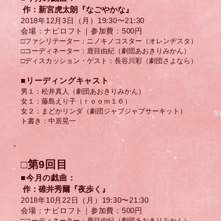
作：新宮虎太朗『なごやかな』
2018年12月3日（月）​19:30〜21:30
会場：ナビロフト｜参加費：500円
□ファシリテーター：ニノキノコスター（オレンヂスタ）
□コーディネーター：鹿目由紀（劇団あおきりみかん）
□ディスカッション・ゲスト：​長谷川彩（劇団さよなら）
​■リーディングキャスト
男１：松井真人（劇団あおきりみかん）
女１：藤島えり子（ｒｏｏｍ１６）
女２：まどかリンダ（劇団ジャブジャブサーキット）
当
ト書き：中居晃一
□第9回目
■今月の戯曲：
作：碓井秀爾『夜歩く』
2018年10月22日（月）​19:30〜21:30
会場：ナビロフト｜参加費：500円
□コーディネーター：鹿目由紀（劇団あおきりみかん）