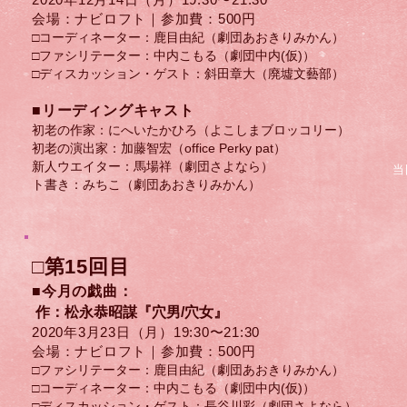
会場：ナビロフト｜参加費：500円
□コーディネーター：鹿目由紀（劇団あおきりみかん）
□ファシリテーター：中内こもる（劇団中内(仮)）
□ディスカッション・ゲスト：
​斜田章大（廃墟文藝部）
​■リーディングキャスト
初老の作家：にへいたかひろ（よこしまブロッコリー）
初老の演出家：加藤智宏（office Perky pat）
新人ウエイター：馬場祥（劇団さよなら）
当
ト書き：みちこ（劇団あおきりみかん）
□第15回目
■今月の戯曲：
作：松永恭昭謀『穴男/穴女』
2020年3月23日（月）​19:30〜21:30
会場：ナビロフト｜参加費：500円
□ファシリテーター：鹿目由紀（劇団あおきりみかん）
□コーディネーター：中内こもる（劇団中内(仮)）
□ディスカッション・ゲスト：​長谷川彩（劇団さよなら）