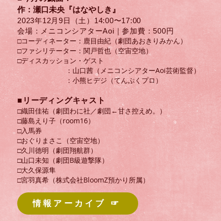
作：瀬口未央『はなやしき』
2023年12
月9
日（土）​14:00〜17:00
会場：メニコンシアターAoi｜参加費：500円
□コーディネーター：鹿目由紀（劇団あおきりみかん）
□ファシリテーター：関戸哲也（空宙空地）
​□ディスカッション・ゲスト
：山口茜（メニコンシアターAoi芸術監督）
：小熊ヒデジ（てんぷくプロ）
​■リーディングキャスト
□織田佳祐（劇団わに社／劇団←甘さ控えめ。）
□藤島えり子​（room16）
□入馬券
□おぐりまさこ​（空宙空地）
□久川德明（劇団翔航群）
□山口未知​（劇団B級遊撃隊）
□大久保源隼
□宮羽真希（株式会社BloomZ預かり所属）
情報アーカイブ ☞