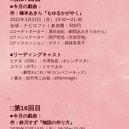
■今月の戯曲：
作：橋本あきら『もゆるかがやく』
2021年3月22日（月）​19:30〜21:30
会場：ナビロフト｜参加費：500円
□コーディネーター：鹿目由紀（劇団あおきりみかん）
□ファシリテーター：関戸哲也（空宙空地）
□ディスカッション・ゲスト：
​鏡味富美子
​■リーディングキャスト
今津知也（オレンヂスタ）
ヒナタ（日向）：
ユウコ（夕子）：ミヤマまゆ
（劇団わに社 / M.カンパニーキッズ）
ト書き：松竹亭ごみ箱（afterimage）
当
□第16回目
■今月の戯曲：
作：鈴川すず『物語の作り方』
2020年12月14日（月）​19:30〜21:30