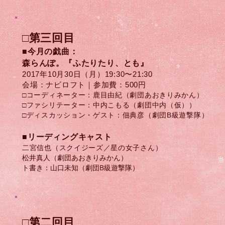
□第三回目
■今月の戯曲：
森らんぽ。
『ふたりたり、とも』
2017年10月30日（月）​19:30〜21:30
会場：ナビロフト｜参加費：500円
□コーディネーター：鹿目由紀（劇団あおきりみかん）
□ファシリテーター：中内こもる（劇団中内（仮））
□ディスカッション・ゲスト：​佃典彦（劇団B級遊撃隊）
​■リーディングキャスト
二宮信也（スクイジーズ／星の女子さん）
松井真人（劇団あおきりみかん）
当
ト書き：山口未知（劇団B級遊撃隊）
□第二回目