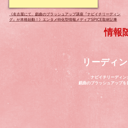
《名古屋にて、戯曲のブラッシュアップ講座『ナビイチリーディン
グ』が本格始動！》エンタメ特化型情報メディアSPICE取材記事
情報
リーディン
ナビイチリーディン
戯曲のブラッシュアップを