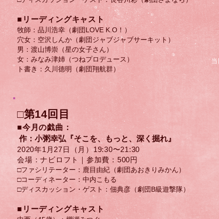
​■リーディングキャスト
牧師：品川浩幸（劇団LOVE K.O！）
穴女：空沢しんか（劇団ジャブジャブサーキット）
男：渡山博崇（星の女子さん）
女：みなみ津姉（つねプロデュース）
当
ト書き：久川德明（劇団翔航群）
□第14回目
■今月の戯曲：
作：小粥幸弘『そこを、もっと、深く掘れ』
2020年1月27日（月）​19:30〜21:30
会場：ナビロフト｜参加費：500円
□ファシリテーター：鹿目由紀（劇団あおきりみかん）
□コーディネーター：中内こもる
□ディスカッション・ゲスト：​佃典彦（劇団B級遊撃隊）
​■リーディングキャスト