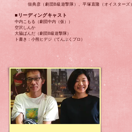
佃典彦（劇団B級遊撃隊）、​平塚直隆（オイスターズ
​■リーディングキャスト
中内こもる（劇団中内（仮））
空沢しんか
大脇ぱんだ（劇団B級遊撃隊）
​ト書き：小熊ヒデジ（てんぷくプロ）