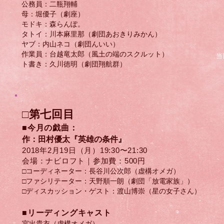
公務員：二瓶翔輔
母：堀優子（劇座）
モドキ：森らんぽ。
タトイ：川本麻里那（劇団あおきりみかん）
ヤブ：内山ネコ（劇団んいい）
作業員：台越竜太郎（風土の端のスクルット）
当
ト書き：久川徳明（劇団翔航群）
□第七回目
■今月の戯曲：
作：田村優太『英雄の条件』
2018年2月19日（月）​19:30〜21:30
会場：ナビロフト｜参加費：500円
□コーディネーター：長谷川公次郎（虚構オメガ）
□ファシリテーター：天野順一朗（劇団「放電家族」）
□ディスカッション・ゲスト：渡山博崇（星の女子さん）
​■リーディングキャスト
宮出貴衣（虚構オメガ）