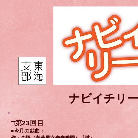
ナビイチリー
□第23
回目
■今月の戯
曲
：
作：森悟（老若男女未来学園）『球』